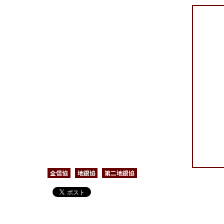
会員の方はこちら
購読申し込み
全信協
地銀協
第二地銀協