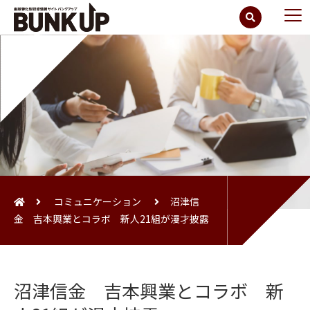
コミュニケーション
沼津信
金 吉本興業とコラボ 新人21組が漫才披露
沼津信金 吉本興業とコラボ 新