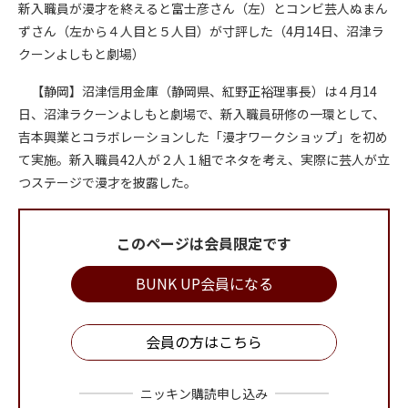
新入職員が漫才を終えると富士彦さん（左）とコンビ芸人ぬまん
ずさん（左から４人目と５人目）が寸評した（4月14日、沼津ラ
クーンよしもと劇場）
【静岡】沼津信用金庫（静岡県、紅野正裕理事長）は４月14
日、沼津ラクーンよしもと劇場で、新入職員研修の一環として、
吉本興業とコラボレーションした「漫才ワークショップ」を初め
て実施。新入職員42人が２人１組でネタを考え、実際に芸人が立
つステージで漫才を披露した。
このページは会員限定です
BUNK UP会員になる
会員の方はこちら
ニッキン購読申し込み