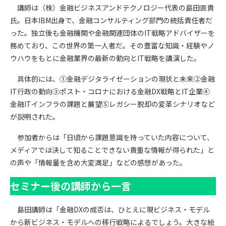
講師は（株）金融ビジネスアンドテクノロジー代表の島田直貴
氏。日本IBM出身で、金融コンサルティング部門の統括責任者だ
った。独立後も金融機関や金融関連団体のIT戦略アドバイザーを
務めており、この世界の第一人者だ。その豊富な知識・経験やノ
ウハウをもとに金融業界の最新の動向とIT戦略を講演した。
具体的には、①金融デジタライゼーションの現状と未来②金融
IT行政の動向③ポスト・コロナにおける金融DX戦略とIT企業④
金融ITインフラの課題と展望⑤レガシー脱却の変革シナリオなど
が説明された。
参加者からは「日頃から課題意識を持っていた内容について、
メディアでは決して知ることできない貴重な情報が得られた」と
の声や「情報量を含め大変満足」などの感想があった。
セミナー後の講師から一言
島田講師は「金融DXの成否は、ひとえに現ビジネス・モデル
から新ビジネス・モデルへの移行戦略によるでしょう。大きな絵