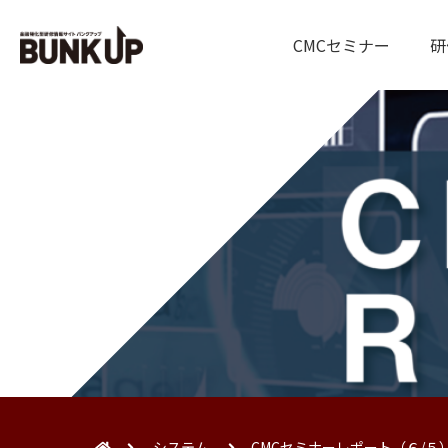
CMCセミナー
研
システム
CMCセミナーレポート（６/５