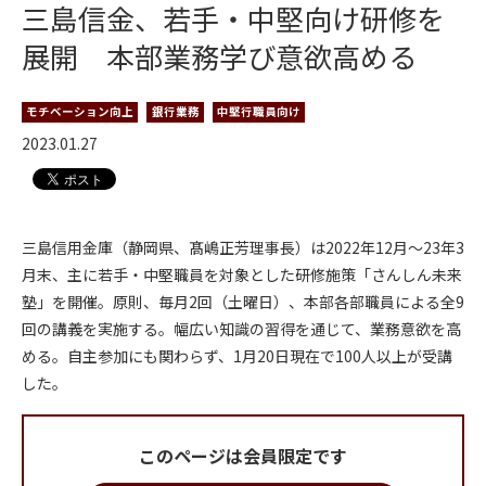
三島信金、若手・中堅向け研修を
展開 本部業務学び意欲高める
モチベーション向上
銀行業務
中堅行職員向け
2023.01.27
三島信用金庫（静岡県、髙嶋正芳理事長）は2022年12月～23年3
月末、主に若手・中堅職員を対象とした研修施策「さんしん未来
塾」を開催。原則、毎月2回（土曜日）、本部各部職員による全9
回の講義を実施する。幅広い知識の習得を通じて、業務意欲を高
める。自主参加にも関わらず、1月20日現在で100人以上が受講
した。
このページは会員限定です