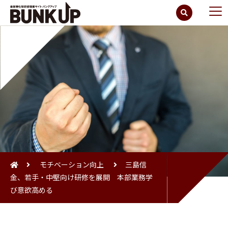
モチベーション向上
三島信
金、若手・中堅向け研修を展開 本部業務学
び意欲高める