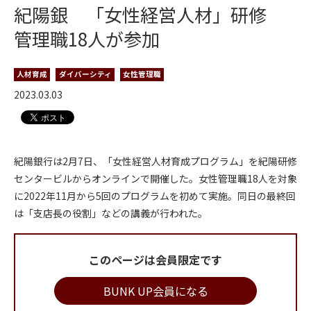
紀陽銀 「女性経営人材」研修
管理職18人が参加
人材育成
ダイバーシティ
女性管理職
2023.03.03
紀陽銀行は2月7日、「女性経営人材育成プログラム」を紀陽研修
センタービルからオンラインで開催した。女性管理職18人を対象
に2022年11月から5回のプログラムを初めて実施。同日の最終回
は「支店長の役割」などの講義が行われた。
このページは会員限定です
BUNK UP会員になる