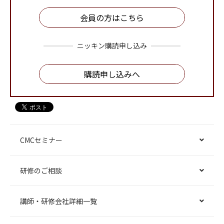
会員の方はこちら
ニッキン購読申し込み
購読申し込みへ
CMCセミナー
研修のご相談
講師・研修会社詳細一覧