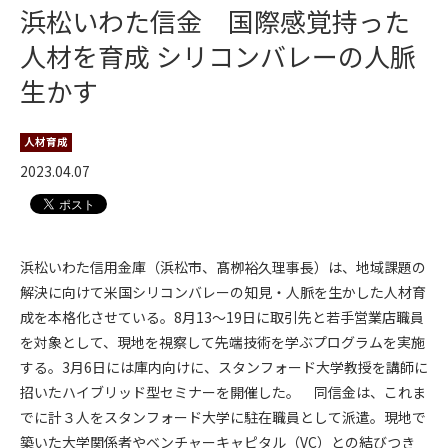
浜松いわた信金 国際感覚持った
人材を育成 シリコンバレーの人脈
生かす
人材育成
2023.04.07
浜松いわた信用金庫（浜松市、髙栁裕久理事長）は、地域課題の
解決に向けて米国シリコンバレーの知見・人脈を生かした人材育
成を本格化させている。8月13～19日に取引先と若手営業店職員
を対象として、現地を視察して先端技術を学ぶプログラムを実施
する。3月6日には庫内向けに、スタンフォード大学教授を講師に
招いたハイブリッド型セミナーを開催した。 同信金は、これま
でに計３人をスタンフォード大学に駐在職員として派遣。現地で
築いた大学関係者やベンチャーキャピタル（VC）との結びつき