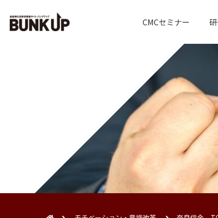
CMCセミナー
研
モチベーション・意識改革
奈良信金 T