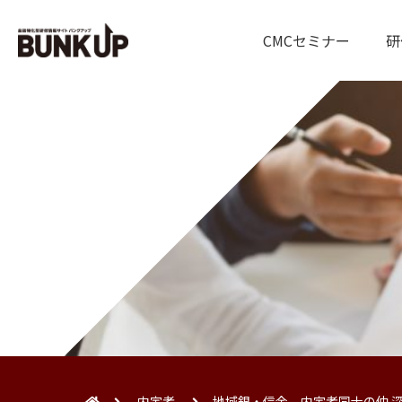
CMCセミナー
研
内定者
地域銀・信金 内定者同士の仲 