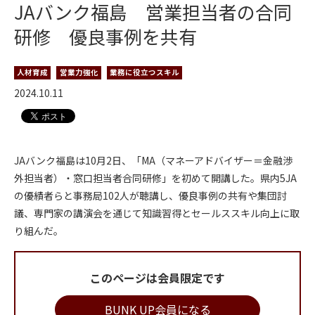
JAバンク福島 営業担当者の合同
研修 優良事例を共有
人材育成
営業力強化
業務に役立つスキル
2024.10.11
JAバンク福島は10月2日、「MA（マネーアドバイザー＝金融渉
外担当者）・窓口担当者合同研修」を初めて開講した。県内5JA
の優績者らと事務局102人が聴講し、優良事例の共有や集団討
議、専門家の講演会を通じて知識習得とセールススキル向上に取
り組んだ。
このページは会員限定です
BUNK UP会員になる