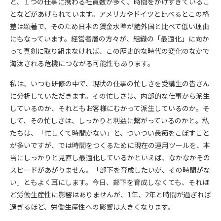
と、１つの仕事に携わる社員数が多く、時間をかけすぎているこ
となどがあげられています。アメリカやドイツと比べるとこの格
差は顕著で、そのため日本の賃金水準が諸外国と比べて低い理由
にもなっています。経営者層の方々が、組織の「最適化」に向か
って真剣に取り組まなければ、この歴史的な時代の変化のなかで
淘汰される危機につながる可能性もあります。
私は、いつも研修の中で、現状の仕事の忙しさを受講生の皆さん
に分析していただきます。その忙しさは、内部的な仕事から派生
しているのか、それともお客様にむかって派生しているのか。そ
して、その忙しさは、しっかりと利益に繋がっているのかと。私
たちは、「忙しくて時間がない」と、ついつい愚痴をこぼすこと
が多いですが、では時間をつくるために現在の運用ツールを、本
当にしっかりと見直し最適化しているかといえば、なかなかその
スピードがあがりません。「部下を育成したいが、その時間がな
い」ともよく耳にします。今日、部下を育成しなくても、それほ
ど労働生産性に影響はありませんが、1年、2年と時間が過ぎれば
過ぎるほど、労働生産性への影響は大きくなります。