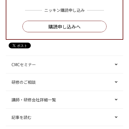
ニッキン購読申し込み
購読申し込みへ
CMCセミナー
研修のご相談
講師・研修会社詳細一覧
記事を読む