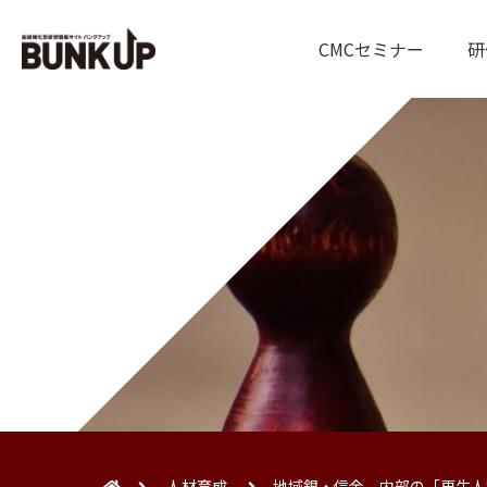
CMCセミナー
研
人材育成
地域銀・信金 内部の「再生人