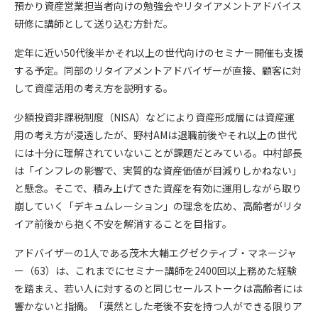
預かり資産営業担当者向けの勉強会やリタイアメントアドバイス
研修に講師として送り込む方針だ。
定年に近い50代後半かそれ以上の世代向けのセミナー開催も支援
する予定。同部のリタイアメントアドバイザーが直接、顧客に対
して資産活用の考え方を説明する。
少額投資非課税制度（NISA）などにより資産形成層には資産運
用の考え方が浸透したが、野村AMは退職前後やそれ以上の世代
には十分に理解されていないことが課題だとみている。中村部長
は「インフレの影響で、実質的な資産価値が目減りしかねない」
と懸念。そこで、積み上げてきた資産を有効に運用しながら取り
崩していく「デキュムレーション」の理念を広め、高齢者がリタ
イア前後から抱く不安を解消することを目指す。
アドバイザーの1人である茂木大輔エグゼクティブ・マネージャ
ー（63）は、これまでにセミナー講師を2400回以上務めた経験
を踏まえ、若い人に対するのと同じセールストークは高齢者には
響かないと指摘。「漠然とした老後不安を持つ人ができる限りア