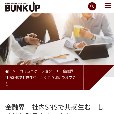
コミュニケーション
金融界
社内SNSで共感生む しくじり発信やオフ会
も
金融界 社内SNSで共感生む し