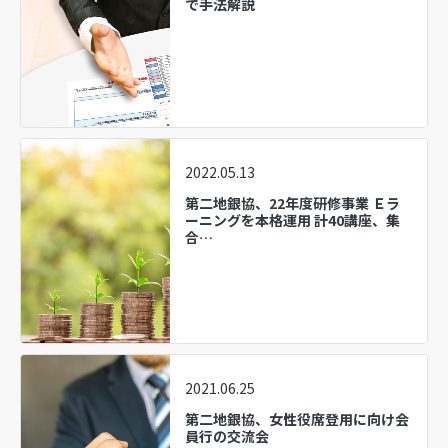
で手法解説
2022.05.13
第二地銀協、22年度研修事業 Ｅラ
ーニングを本格運用 計40講座、集
合…
2021.06.25
第二地銀協、女性役席登用に向け会
員行の交流会