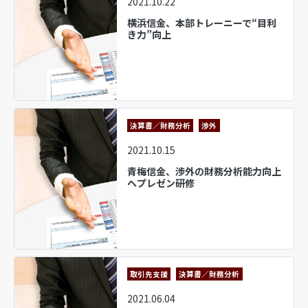
2021.10.22
横浜信金、本部トレーニーで“目利
き力”向上
決算書／財務分析
渉外
2021.10.15
青梅信金、渉外の財務分析能力向上
へプレゼン研修
取引先支援
決算書／財務分析
2021.06.04