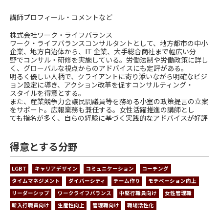
講師プロフィール・コメントなど
株式会社ワーク・ライフバランス
ワーク・ライフバランスコンサルタントとして、地方都市の中小
企業、地方自治体から、IT 企業、大手総合商社まで幅広い分
野でコンサル・研修を実施している。労働法制や労働政策に詳し
く、グローバルな視点からのアドバイスにも定評がある。
明るく優しい人柄で、クライアントに寄り添いながら明確なビジ
ョン設定に導き、アクション改革を促すコンサルティング・
スタイルを得意とする。
また、産業競争力会議民間議員等を務める小室の政策提言の立案
をサポート。広報業務も兼任する。女性活躍推進の講師とし
ても指名が多く、自らの経験に基づく実践的なアドバイスが好評
得意とする分野
LGBT
キャリアデザイン
コミュニケーション
コーチング
タイムマネジメント
ダイバーシティ
チーム作り
モチベーション向上
リーダーシップ
ワークライフバランス
中堅行職員向け
女性管理職
新入行職員向け
生産性向上
管理職向け
職場活性化