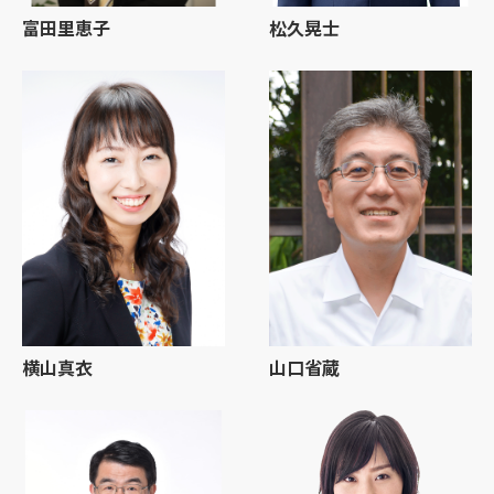
富田里恵子
松久晃士
横山真衣
山口省蔵