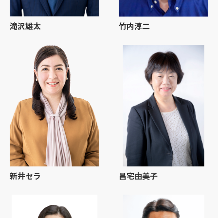
滝沢雄太
竹内淳二
新井セラ
昌宅由美子