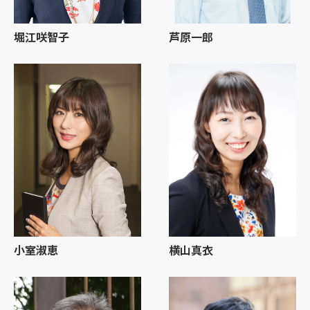
堀江咲智子
芦原一郎
小室淑恵
横山真衣