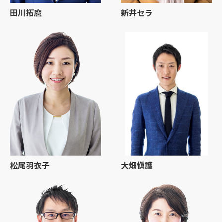
田川拓麿
新井セラ
松尾羽衣子
大畑愼護