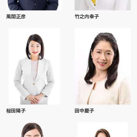
風間正彦
竹之内幸子
桜田陽子
田中慶子