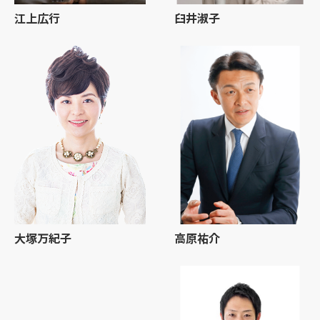
江上広行
臼井淑子
大塚万紀子
高原祐介