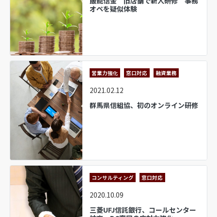
飯能信金 旧店舗で新人研修 事務
オペを疑似体験
営業力強化
窓口対応
融資業務
2021.02.12
群馬県信組協、初のオンライン研修
コンサルティング
窓口対応
2020.10.09
三菱UFJ信託銀行、コールセンター