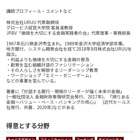
講師プロフィール・コメントなど
株式会社URUU 代表取締役
グロービス経営大学院 客員准教授
JPBV「価値を大切にする金融実践者の会」代表理事・事務局長
1967年石川県金沢市生まれ。1989年金沢大学経済学部卒業。
地方銀行、システム開発会社を経て2018年9月株式会社URUUを
設立。
・利益よりも価値を大切にする金融の普及
・創発を生む組織対話のファシリテーション
・その人らしさを解放するリーダーシップ教育
・ワークショップ「エミー・ゼニーゲーム」
などの事業を営んでいる。
著書に『対話する銀行―現場のリーダーが描く未来の金融』
(一般社団法人 金融財政事情研究会発行、2017年)、『誇りある
金融～バリュー・ベース・バンキングの核心』 (近代セールス
社発行、共著、2020年)などがある
得意とする分野
キャリアデザイン
コミュニケーション
コーチング
ダイバーシティ