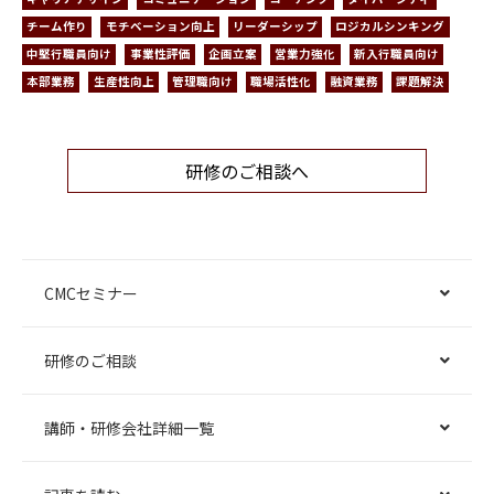
チーム作り
モチベーション向上
リーダーシップ
ロジカルシンキング
中堅行職員向け
事業性評価
企画立案
営業力強化
新入行職員向け
本部業務
生産性向上
管理職向け
職場活性化
融資業務
課題解決
研修のご相談へ
CMCセミナー
研修のご相談
講師・研修会社詳細一覧