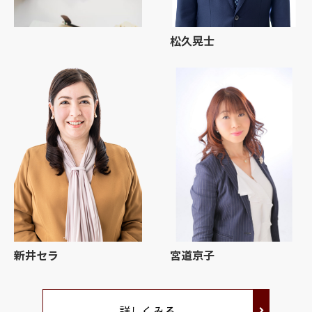
松久晃士
新井セラ
宮道京子
詳しくみる