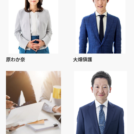
原わか奈
大畑愼護