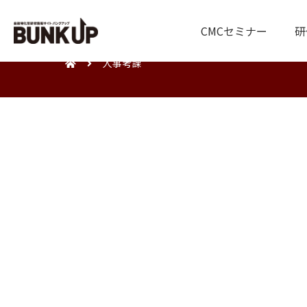
CMCセミナー
研
人事考課