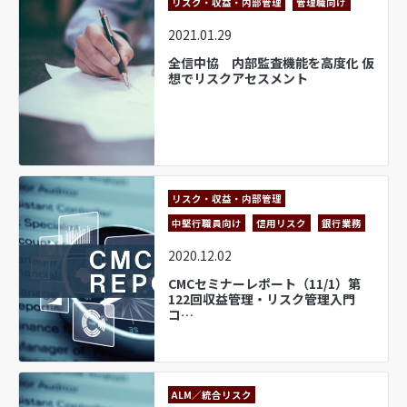
リスク・収益・内部管理
管理職向け
2021.01.29
全信中協 内部監査機能を高度化 仮
想でリスクアセスメント
リスク・収益・内部管理
中堅行職員向け
信用リスク
銀行業務
2020.12.02
CMCセミナーレポート（11/1）第
122回収益管理・リスク管理入門
コ…
ALM／統合リスク