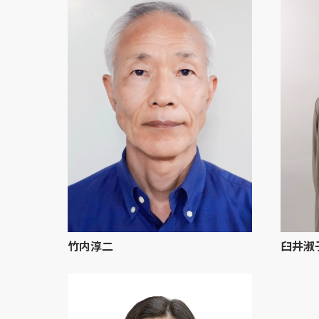
竹内淳二
臼井淑