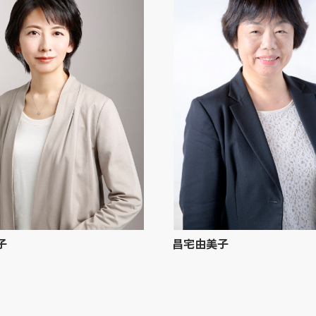
子
昌宅由美子